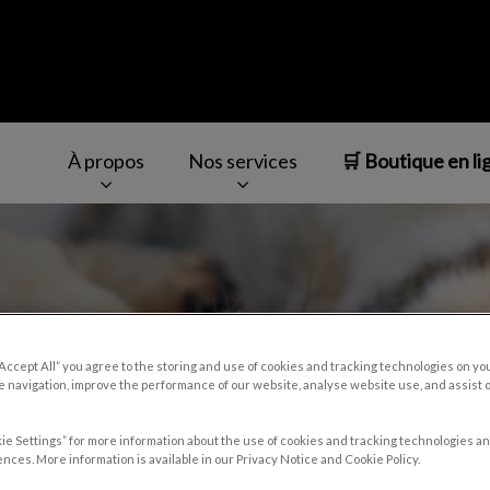
À propos
Nos services
🛒 Boutique en li
mbly
v.Search.Label
“Accept All” you agree to the storing and use of cookies and tracking technologies on yo
 navigation, improve the performance of our website, analyse website use, and assist 
ie Settings” for more information about the use of cookies and tracking technologies an
nces. More information is available in our Privacy Notice and Cookie Policy.