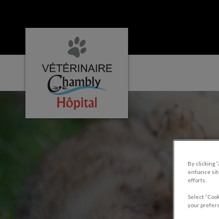
Page d'accueil de Hôpital vétérinaire Cha
IvcPractices.HeaderNa
By clicking 
enhance site
efforts.
Select “Cook
your prefere