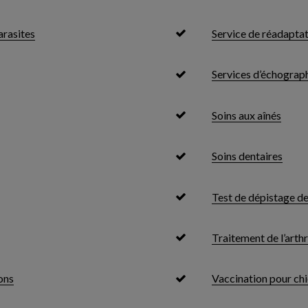
arasites
Service de réadapta
Services d’échograph
Soins aux aînés
Soins dentaires
Test de dépistage d
Traitement de l’arthr
ons
Vaccination pour chi