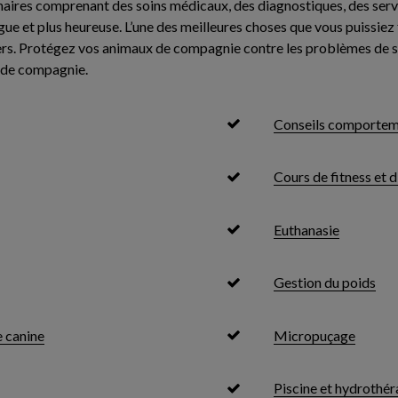
aires comprenant des soins médicaux, des diagnostiques, des servic
longue et plus heureuse. L’une des meilleures choses que vous puissi
iers. Protégez vos animaux de compagnie contre les problèmes de 
x de compagnie.
Conseils comporte
Cours de fitness et d
Euthanasie
Gestion du poids
 canine
Micropuçage
Piscine et hydrothér