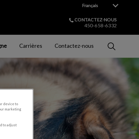
Français
CONTACTEZ-NOUS
450-658-6332
IvcPractices
gne
Carrières
Contactez-nous
Envoyer
ur device to
our marketing
d to adjust