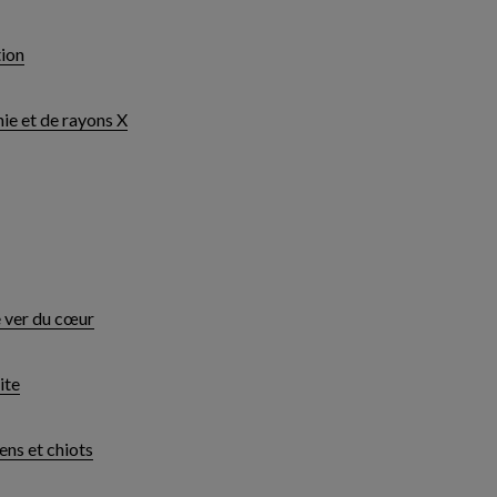
tion
ie et de rayons X
e ver du cœur
ite
ens et chiots