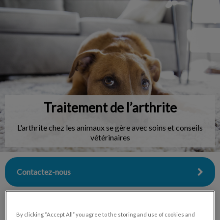
IvcPractices.HeaderNav.Search.Label
Envoyer
Traitement de l’arthrite
L'arthrite chez les animaux se gère avec soins et conseils
vétérinaires
Contactez-nous
By clicking “Accept All” you agree to the storing and use of cookies and