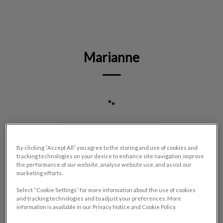
IvcPractices.HeaderNav.Search.Label
Envoyer
Marianne
🐾
By clicking “Accept All” you agree to the storing and use of cookies and
tracking technologies on your device to enhance site navigation, improve
the performance of our website, analyse website use, and assist our
marketing efforts.
Select “Cookie Settings” for more information about the use of cookies
and tracking technologies and to adjust your preferences. More
information is available in our Privacy Notice and Cookie Policy.