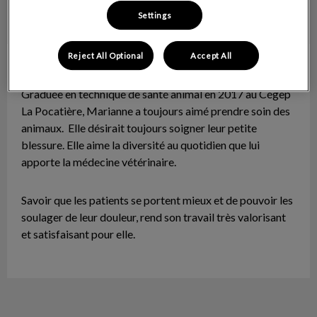
Settings
Reject All Optional
Accept All
Marianne
Technicienne en santé animale
Graduée en technique de santé animal en 2017 au Cégep
La Pocatière, Marianne a toujours aimé prendre soin des
animaux. Elle désirait toujours soigner leur petite
blessure. Elle aime la diversité au quotidien que lui
apporte la médecine vétérinaire.
Savoir que les patients se portent mieux et de pouvoir les
soulager de leur douleur, rend son travail très valorisant
et satisfaisant pour elle.